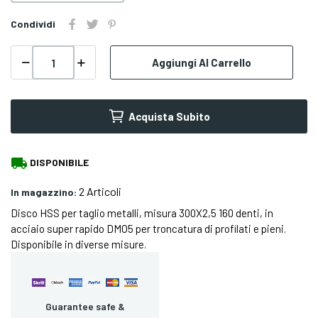
Condividi
Aggiungi Al Carrello
Acquista Subito
local_shipping
DISPONIBILE
2 Articoli
In magazzino:
Disco HSS per taglio metalli, misura 300X2,5 160 denti, in
acciaio super rapido DMO5 per troncatura di profilati e pieni.
Disponibile in diverse misure.
Guarantee safe &