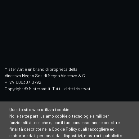
Mister Ant è un brand di proprietà della
Vincenzo Megna Sas di Megna Vincenzo & C
P.IVA:00030710792
Copyright © Misterant.it. Tutti i diritti riservati.
Questo sito web utilizza i cookie
Noi e terze parti usiamo cookie o tecnologie simili per
funzionalità tecniche e, con il tuo consenso, anche per altre
finalità descritte nella Cookie Policy quali raccogliere ed
elaborare dati personali dai dispositivi, mostrarti pubblicità