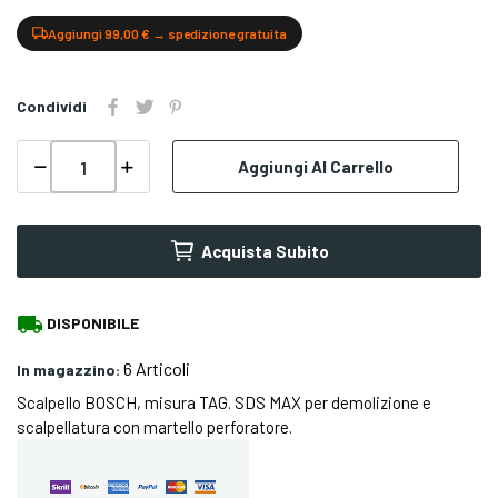
Aggiungi 99,00 € → spedizione gratuita
Condividi
Aggiungi Al Carrello
Acquista Subito
local_shipping
DISPONIBILE
6 Articoli
In magazzino:
Scalpello BOSCH, misura TAG. SDS MAX per demolizione e
scalpellatura con martello perforatore.