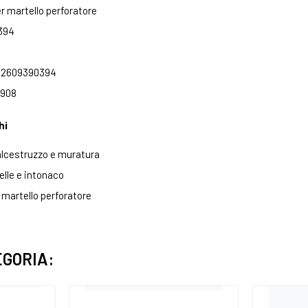
er martello perforatore
394
: 2609390394
8908
hi
alcestruzzo e muratura
lle e intonaco
 martello perforatore
EGORIA: