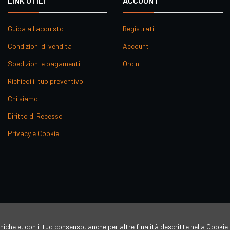
LINK UTILI
ACCOUNT
Guida all'acquisto
Registrati
Condizioni di vendita
Account
Spedizioni e pagamenti
Ordini
Richiedi il tuo preventivo
Chi siamo
Diritto di Recesso
Privacy e Cookie
niche e, con il tuo consenso, anche per altre finalità descritte nella Cookie 