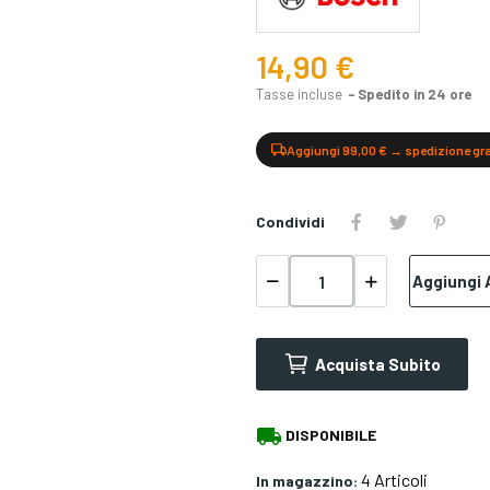
14,90 €
Tasse incluse
Spedito in 24 ore
Aggiungi 99,00 € → spedizione gr
Condividi
Aggiungi A
Acquista Subito
local_shipping
DISPONIBILE
4 Articoli
In magazzino: