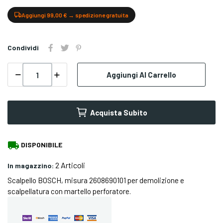
Aggiungi 99,00 € → spedizione gratuita
Condividi
Aggiungi Al Carrello
Acquista Subito
local_shipping
DISPONIBILE
2 Articoli
In magazzino:
Scalpello BOSCH, misura 2608690101 per demolizione e
scalpellatura con martello perforatore.