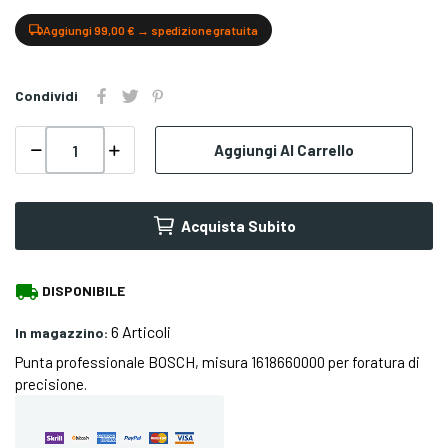
Aggiungi 99,00 € → spedizione gratuita
Condividi
Aggiungi Al Carrello
Acquista Subito
local_shipping
DISPONIBILE
6 Articoli
In magazzino:
Punta professionale BOSCH, misura 1618660000 per foratura di
precisione.