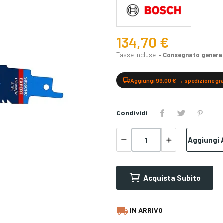
134,70 €
Tasse incluse
Consegnato generalm
Aggiungi 99,00 € → spedizione gr
Condividi
Aggiungi A
Acquista Subito
local_shipping
IN ARRIVO