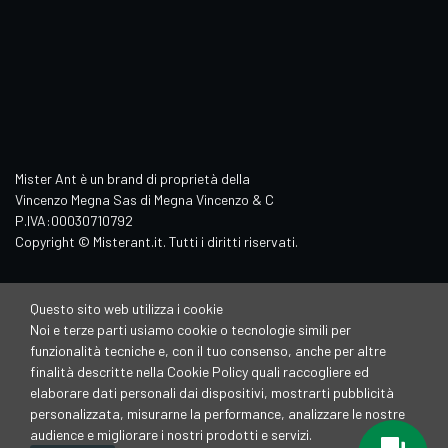
Mister Ant è un brand di proprietà della
Vincenzo Megna Sas di Megna Vincenzo & C
P.IVA:00030710792
Copyright © Misterant.it. Tutti i diritti riservati.
Questo sito web utilizza i cookie
Noi e terze parti usiamo cookie o tecnologie simili per
funzionalità tecniche e, con il tuo consenso, anche per altre
finalità descritte nella Cookie Policy quali raccogliere ed
elaborare dati personali dai dispositivi, mostrarti pubblicità
personalizzata, misurarne la performance, analizzare le nostre
audience e migliorare i nostri prodotti e servizi.