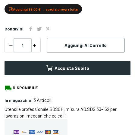
Aggiungi 99,00 € → spedizione gratuita
Condividi
Aggiungi Al Carrello
Acquista Subito
local_shipping
DISPONIBILE
3 Articoli
In magazzino:
Utensile professionale BOSCH, misura AD.SDS 33-152 per
lavorazioni meccaniche ed edili.