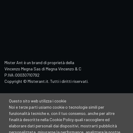
Mister Ant è un brand di proprietà della
Vincenzo Megna Sas di Megna Vincenzo & C
P.IVA:00030710792
Copyright © Misterant.it. Tutti i diritti riservati.
Questo sito web utilizza i cookie
Noi e terze parti usiamo cookie o tecnologie simili per
funzionalità tecniche e, con il tuo consenso, anche per altre
finalità descritte nella Cookie Policy quali raccogliere ed
elaborare dati personali dai dispositivi, mostrarti pubblicità
personalizzata, misurarne la performance, analizzare le nostre