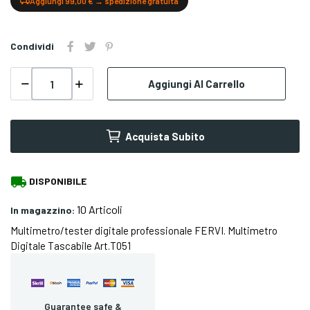
Aggiungi 99,00 € → spedizione gratuita
Condividi
Aggiungi Al Carrello
Acquista Subito
local_shipping
DISPONIBILE
10 Articoli
In magazzino:
Multimetro/tester digitale professionale FERVI. Multimetro
Digitale Tascabile Art.T051
Guarantee safe &