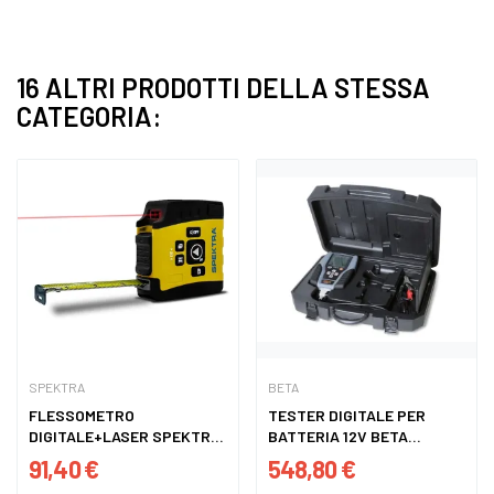
16 ALTRI PRODOTTI DELLA STESSA
CATEGORIA:
SPEKTRA
BETA
FLESSOMETRO
TESTER DIGITALE PER
DIGITALE+LASER SPEKTRA
BATTERIA 12V BETA...
DT20
91,40 €
548,80 €