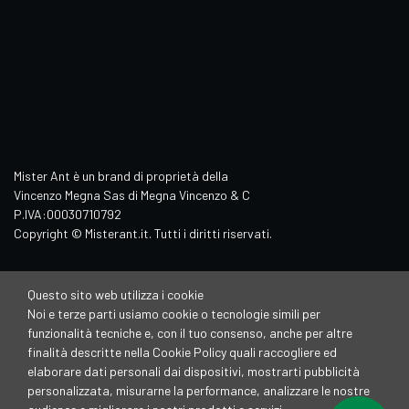
Mister Ant è un brand di proprietà della
Vincenzo Megna Sas di Megna Vincenzo & C
P.IVA:00030710792
Copyright © Misterant.it. Tutti i diritti riservati.
Questo sito web utilizza i cookie
Noi e terze parti usiamo cookie o tecnologie simili per
funzionalità tecniche e, con il tuo consenso, anche per altre
finalità descritte nella Cookie Policy quali raccogliere ed
elaborare dati personali dai dispositivi, mostrarti pubblicità
personalizzata, misurarne la performance, analizzare le nostre