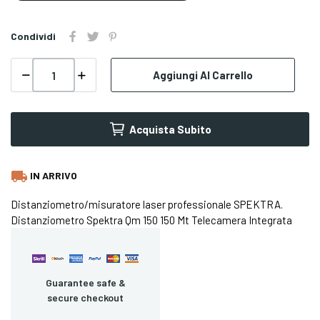
Condividi
Aggiungi Al Carrello
Acquista Subito
local_shipping
IN ARRIVO
Distanziometro/misuratore laser professionale SPEKTRA.
Distanziometro Spektra Qm 150 150 Mt Telecamera Integrata
Guarantee safe &
secure checkout