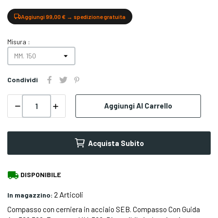
Aggiungi 99,00 € → spedizione gratuita
Misura :
Condividi
Aggiungi Al Carrello
Acquista Subito
local_shipping
DISPONIBILE
2 Articoli
In magazzino:
Compasso con cerniera in acciaio SEB. Compasso Con Guida