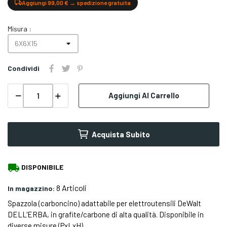
Aggiungi 99,00 € → spedizione gratuita
Misura :
Condividi
Aggiungi Al Carrello
Acquista Subito
local_shipping
DISPONIBILE
8 Articoli
In magazzino:
Spazzola (carboncino) adattabile per elettroutensili DeWalt
DELL'ERBA, in grafite/carbone di alta qualità. Disponibile in
diverse misure (PxLxH).