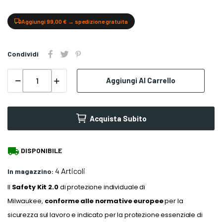
Aggiungi 99,00 € → spedizione gratuita
Condividi
Aggiungi Al Carrello
Acquista Subito
local_shipping
DISPONIBILE
4 Articoli
In magazzino:
Il
Safety Kit 2.0
di protezione individuale di
Milwaukee,
conforme alle normative europee
per la
sicurezza sul lavoro e indicato per la protezione essenziale di