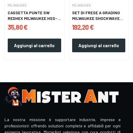
MILWAUKEE
MILWAUKEE
CASSETTA PUNTE SW
SET DI FRESE A GRADINO
REDHEX MILWAUKEE HSS-
MILWAUKEE SHOCKWAVE
G 10PZ
3PZ
35,80 €
192,20 €
Aggiungi al carrello
Aggiungi al carrello
La nostra missione è supportare industrie, imprese e
professionisti offrendo soluzioni complete e affidabili per ogni
esigenza lavorativa. MisterAnt seleziona con cura prodotti di