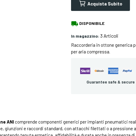
Acquista Subito
local_shipping
DISPONIBILE
3 Articoli
In magazzino:
Raccorderia in ottone generica p
per aria compressa.
Guarantee safe & secure
one ANI
comprende componenti generici per impianti pneumatici reali
ee, giunzioni e raccordi standard, con attacchi filettati o a pressione a
rantendo tenuta ermetica, affidabilità e durata anche in presenza di pr