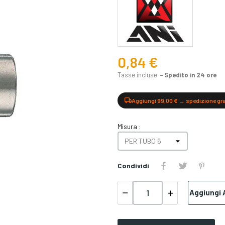
0,84 €
Tasse incluse
Spedito in 24 ore
Aggiungi 99,00 € → spedizione gr
Misura :
Condividi
Aggiungi A