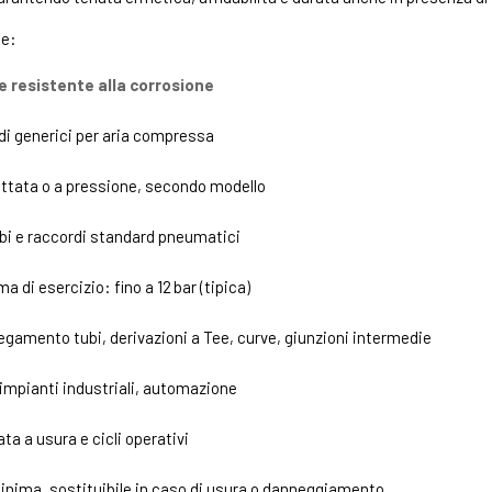
he:
e resistente alla corrosione
di generici per aria compressa
ettata o a pressione, secondo modello
bi e raccordi standard pneumatici
 di esercizio: fino a 12 bar (tipica)
legamento tubi, derivazioni a Tee, curve, giunzioni intermedie
, impianti industriali, automazione
ta a usura e cicli operativi
nima, sostituibile in caso di usura o danneggiamento