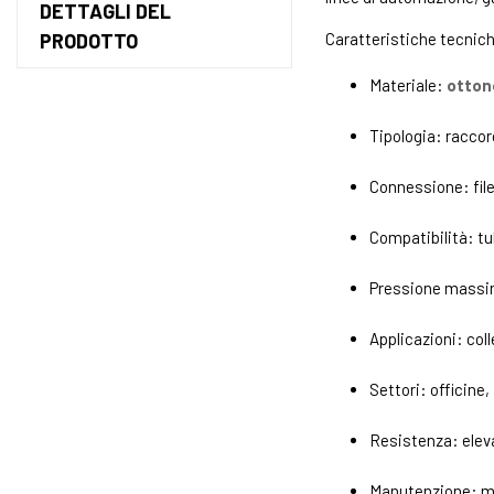
DETTAGLI DEL
PRODOTTO
Caratteristiche tecnic
Materiale:
otton
Tipologia: raccor
Connessione: fil
Compatibilità: tu
Pressione massima
Applicazioni: col
Settori: officine
Resistenza: eleva
Manutenzione: mi