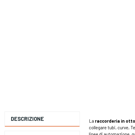
DESCRIZIONE
La
raccorderia in ott
collegare tubi, curve, T
linee di automazione, ga