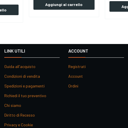
Aggiungi al carrello
Agg
ello
LINK UTILI
ACCOUNT
Guida all'acquisto
Registrati
Condizioni di vendita
Account
Spedizioni e pagamenti
Ordini
Richiedi il tuo preventivo
Chi siamo
Diritto di Recesso
Privacy e Cookie