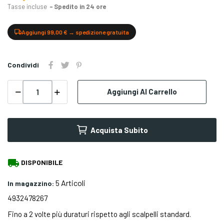
Tasse incluse
Spedito in 24 ore
Aggiungi 99,00 € → spedizione gratuita
Condividi
Aggiungi Al Carrello
Acquista Subito
local_shipping
DISPONIBILE
5 Articoli
In magazzino:
4932478267
Fino a 2 volte più duraturi rispetto agli scalpelli standard.