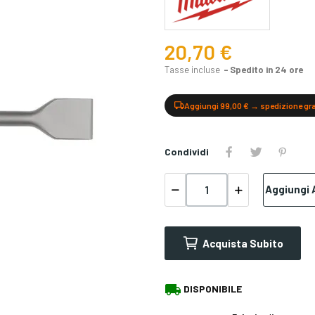
20,70 €
Tasse incluse
Spedito in 24 ore
Aggiungi 99,00 € → spedizione gr
Condividi
Aggiungi A
Acquista Subito
local_shipping
DISPONIBILE