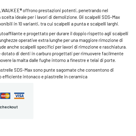
LWAUKEE® offrono prestazioni potenti, penetrando nel
celta ideale per i lavori di demolizione. Gli scalpelli SDS-Max
ili in 10 varianti, tra cui scalpelli a punta e scalpelli larghi.
oaffilante e progettato per durare il doppio rispetto agli scalpelli
 lunghezze operative extra lunghe per una maggiore rimozione di
de anche scalpelli specifici per lavori di rimozione e raschiatura.
 dotato di denti in carburo progettati per rimuovere facilmente
overe la malta dalle fughe intorno a finestre e telai di porte.
i piastrelle SDS-Max sono punte sagomate che consentono di
efficiente intonaco e piastrelle in ceramica
 checkout