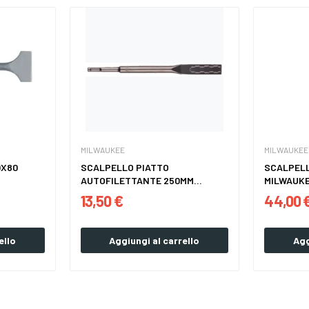
MILWAUKEE
MILWAUKEE
0X80
SCALPELLO PIATTO
SCALPELL
AUTOFILETTANTE 250MM
MILWAUKE
MILWAUKEE...
13,50 €
44,00 
ello
Aggiungi al carrello
Agg