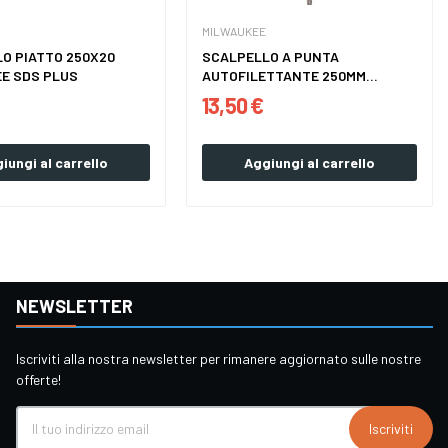
MILWAUKEE
O PIATTO 250X20
SCALPELLO A PUNTA
E SDS PLUS
AUTOFILETTANTE 250MM...
13,50 €
iungi al carrello
Aggiungi al carrello
NEWSLETTER
Iscriviti alla nostra newsletter per rimanere aggiornato sulle nostre
offerte!
Iscriviti