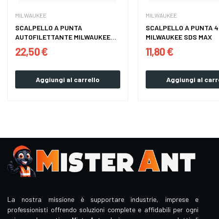
MILWAUKEE
MILWAUKEE
SCALPELLO A PUNTA
SCALPELLO A PUNTA 
AUTOFILETTANTE MILWAUKEE
MILWAUKEE SDS MAX
SDS MAX
22,50 €
11,80 €
Aggiungi al carrello
Aggiungi al carr
La nostra missione è supportare industrie, imprese e
professionisti offrendo soluzioni complete e affidabili per ogni