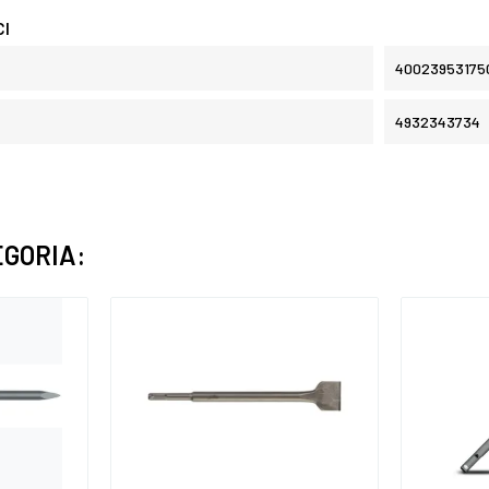
CI
40023953175
4932343734
EGORIA: