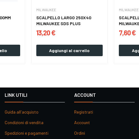
MILWAUKEE
MILWAUKEE
400MM
SCALPELLO LARGO 250X40
SCALPELL
MILWAUKEE SDS PLUS
MILWAUKE
13,20 €
7,60 €
ello
Aggiungi al carrello
Agg
LINK UTILI
ACCOUNT
Guida all'acquisto
Registrati
Condizioni di vendita
Account
Spedizioni e pagamenti
Ordini