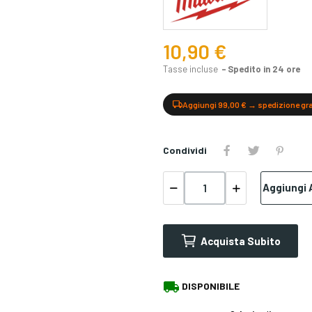
10,90 €
Tasse incluse
Spedito in 24 ore
Aggiungi 99,00 € → spedizione gr
Condividi
Aggiungi A
Acquista Subito
local_shipping
DISPONIBILE