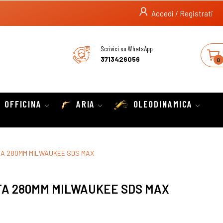
Accedi / Registrati
Scrivici su WhatsApp
3713426056
0
OFFICINA
ARIA
OLEODINAMICA
A 280MM MILWAUKEE SDS MAX
TA 280MM MILWAUKEE SDS MAX