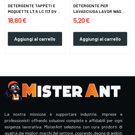
DETERGENTE TAPPETI E
DETERGENTE PER
MOQUETTE LT.5 LC 113 GV...
LAVASCIUGA LAVOR WASH
—...
18,80 €
5,20 €
Aggiungi al carrello
Aggiungi al carrello
La nostra missione è supportare industrie, imprese e
professionisti offrendo soluzioni complete e affidabili per ogni
esigenza lavorativa. MisterAnt seleziona con cura prodotti di
qualità dai migliori marchi del settore, coprendo decine di ambiti