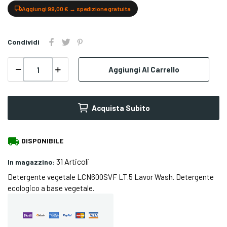
Aggiungi 99,00 € → spedizione gratuita
Condividi
Aggiungi Al Carrello
Acquista Subito
local_shipping
DISPONIBILE
31 Articoli
In magazzino:
Detergente vegetale LCN600SVF LT.5 Lavor Wash. Detergente
ecologico a base vegetale.