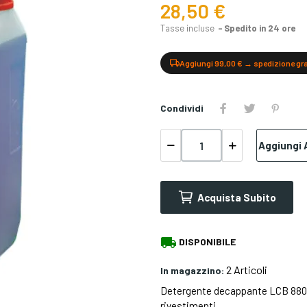
28,50 €
Tasse incluse
Spedito in 24 ore
Aggiungi 99,00 € → spedizione gr
Condividi
Aggiungi A
Acquista Subito
local_shipping
DISPONIBILE
2 Articoli
In magazzino:
Detergente decappante LCB 880D
rivestimenti.