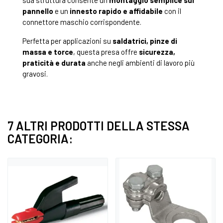
sua struttura consente un
montaggio semplice sul
pannello
e un
innesto rapido e affidabile
con il
connettore maschio corrispondente.
Perfetta per applicazioni su
saldatrici, pinze di
massa e torce
, questa presa offre
sicurezza,
praticità e durata
anche negli ambienti di lavoro più
gravosi.
7 ALTRI PRODOTTI DELLA STESSA
CATEGORIA: