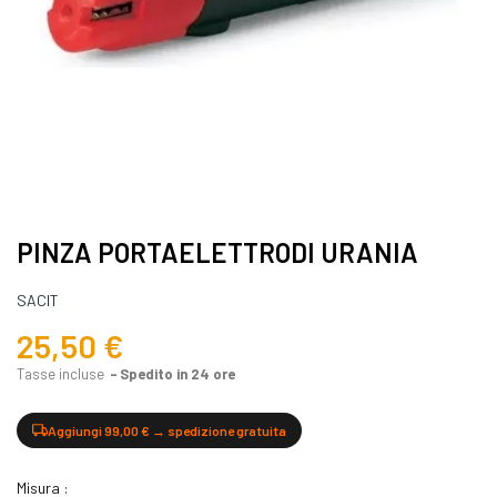
PINZA PORTAELETTRODI URANIA
SACIT
25,50 €
Tasse incluse
Spedito in 24 ore
Aggiungi 99,00 € → spedizione gratuita
Misura :