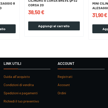
CILINDRO A CORSA BREVE QP32
ESAGGIO 8
MINI CILI
CORSA 20
0
ALESAGGI
38,50 €
31,90 €
Aggiungi al carrello
ello
Agg
LINK UTILI
ACCOUNT
Guida all'acquisto
Registrati
Condizioni di vendita
Account
Spedizioni e pagamenti
Ordini
Richiedi il tuo preventivo