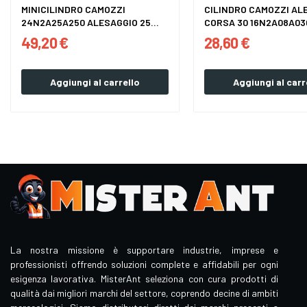
MINICILINDRO CAMOZZI
CILINDRO CAMOZZI AL
24N2A25A250 ALESAGGIO 25...
CORSA 30 16N2A08A03
49,20 €
28,60 €
Aggiungi al carrello
Aggiungi al carr
La nostra missione è supportare industrie, imprese e
professionisti offrendo soluzioni complete e affidabili per ogni
esigenza lavorativa. MisterAnt seleziona con cura prodotti di
qualità dai migliori marchi del settore, coprendo decine di ambiti