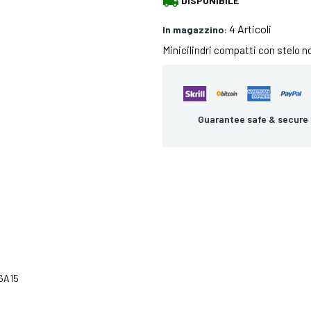
local_shipping
4 Articoli
In magazzino:
Minicilindri compatti con stelo n
Guarantee safe & secure
6A15