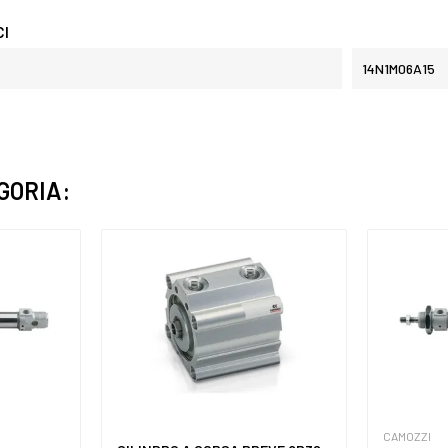
CI
14N1M06A15
GORIA:
CAMOZZI