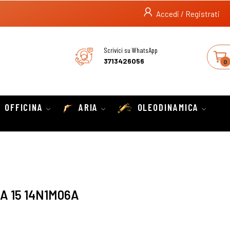
Accedi / Registrati
Scrivici su WhatsApp
3713426056
0
OFFICINA
ARIA
OLEODINAMICA
A 15 14N1M06A