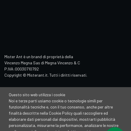
Mister Ant è un brand di proprietà della
Vincenzo Megna Sas di Megna Vincenzo & C
P.IVA:00030710792
Copyright © Misterant.it. Tutti i diritti riservati.
Questo sito web utilizza i cookie
Noi e terze parti usiamo cookie o tecnologie simili per
funzionalità tecniche e, con il tuo consenso, anche per altre
finalità descritte nella Cookie Policy quali raccogliere ed
elaborare dati personali dai dispositivi, mostrarti pubblicità
personalizzata, misurarne la performance, analizzare le nostre