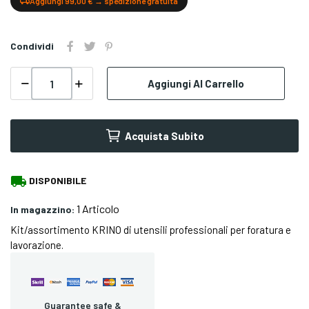
Aggiungi 99,00 € → spedizione gratuita
Condividi
Aggiungi Al Carrello
Acquista Subito
local_shipping
DISPONIBILE
1 Articolo
In magazzino:
Kit/assortimento KRINO di utensili professionali per foratura e
lavorazione.
Guarantee safe &