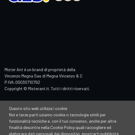
Mister Ant è un brand di proprietà della
Vincenzo Megna Sas di Megna Vincenzo & C
P.IVA:00030710792
Copyright © Misterant.it. Tutti i diritti riservati.
Questo sito web utilizza i cookie
Noi e terze parti usiamo cookie o tecnologie simili per
funzionalità tecniche e, con il tuo consenso, anche per altre
finalità descritte nella Cookie Policy quali raccogliere ed
elaborare dati personali dai dispositivi, mostrarti pubblicità