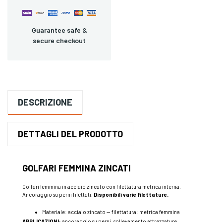
Guarantee safe &
secure checkout
DESCRIZIONE
DETTAGLI DEL PRODOTTO
GOLFARI FEMMINA ZINCATI
Golfari femmina in acciaio zincato con filettatura metrica interna.
Ancoraggio su perni filettati.
Disponibili varie filettature.
Materiale: acciaio zincato — filettatura: metrica femmina
APPLICAZIONI:
ancoraggio su perni, sollevamento attrezzature