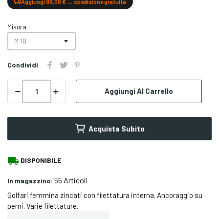
Aggiungi 99,00 € → spedizione gratuita
Misura :
Condividi
Aggiungi Al Carrello
Acquista Subito
local_shipping
DISPONIBILE
55 Articoli
In magazzino:
Golfari femmina zincati con filettatura interna. Ancoraggio su
perni. Varie filettature.