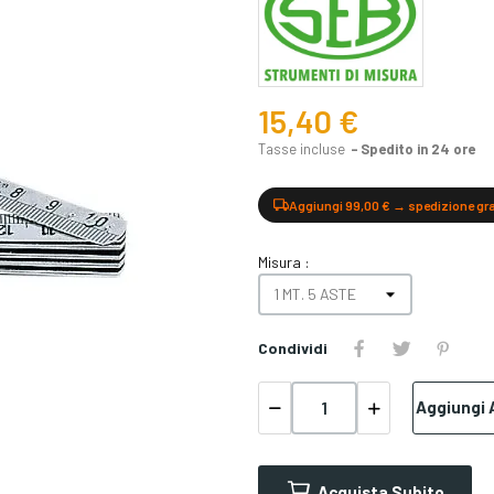
15,40 €
Tasse incluse
Spedito in 24 ore
Aggiungi 99,00 € → spedizione gr
Misura :
Condividi
Aggiungi A
Acquista Subito