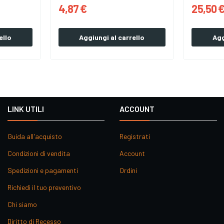
4,87 €
25,50 
ello
Aggiungi al carrello
Agg
LINK UTILI
ACCOUNT
Guida all'acquisto
Registrati
Condizioni di vendita
Account
Spedizioni e pagamenti
Ordini
Richiedi il tuo preventivo
Chi siamo
Diritto di Recesso