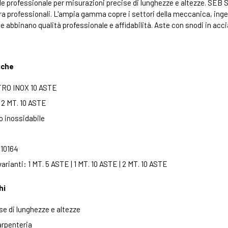
e professionale per misurazioni precise di lunghezze e altezze. SEB S.
ra professionali. L'ampia gamma copre i settori della meccanica, inge
he abbinano qualità professionale e affidabilità. Aste con snodi in acc
iche
RO INOX 10 ASTE
2 MT. 10 ASTE
o inossidabile
 10164
varianti: 1 MT. 5 ASTE | 1 MT. 10 ASTE | 2 MT. 10 ASTE
hi
se di lunghezze e altezze
carpenteria