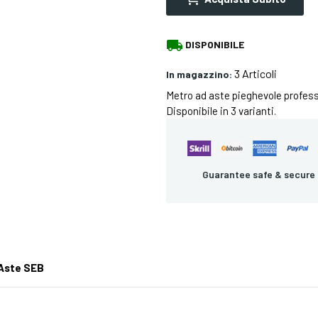
local_shipping
DISPONIBILE
3 Articoli
In magazzino:
Metro ad aste pieghevole profes
Disponibile in 3 varianti.
Guarantee safe & secure
 Aste SEB