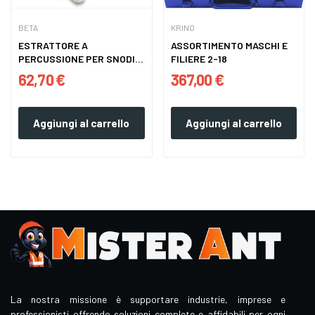
BETA
KRINO
ESTRATTORE A
ASSORTIMENTO MASCHI E
PERCUSSIONE PER SNODI
FILIERE 2-18
SFERICI BETA...
62,70 €
367,00 €
Aggiungi al carrello
Aggiungi al carrello
La nostra missione è supportare industrie, imprese e
professionisti offrendo soluzioni complete e affidabili per ogni