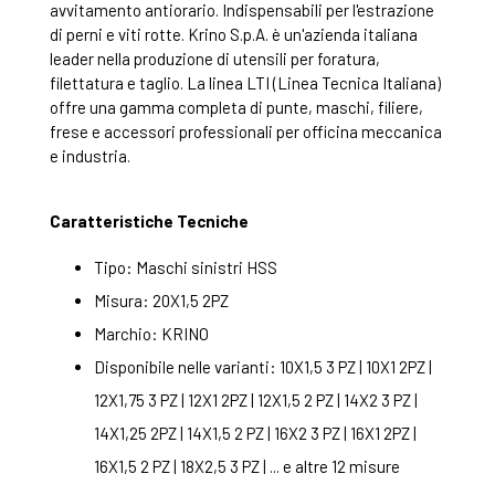
avvitamento antiorario. Indispensabili per l'estrazione
di perni e viti rotte. Krino S.p.A. è un'azienda italiana
leader nella produzione di utensili per foratura,
filettatura e taglio. La linea LTI (Linea Tecnica Italiana)
offre una gamma completa di punte, maschi, filiere,
frese e accessori professionali per officina meccanica
e industria.
Caratteristiche Tecniche
Tipo: Maschi sinistri HSS
Misura: 20X1,5 2PZ
Marchio: KRINO
Disponibile nelle varianti: 10X1,5 3 PZ | 10X1 2PZ |
12X1,75 3 PZ | 12X1 2PZ | 12X1,5 2 PZ | 14X2 3 PZ |
14X1,25 2PZ | 14X1,5 2 PZ | 16X2 3 PZ | 16X1 2PZ |
16X1,5 2 PZ | 18X2,5 3 PZ | ... e altre 12 misure