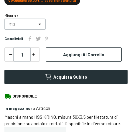
Aggiungi 99,00 € → spedizione gratuita
Misura :
Condividi
Aggiungi Al Carrello
Acquista Subito
local_shipping
DISPONIBILE
5 Articoli
In magazzino:
Maschi a mano HSS KRINO, misura 30X3,5 per filettatura di
precisione su acciaio e metalli. Disponibile in diverse misure.