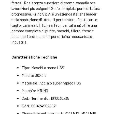
ferrosi. Resistenza superiore al cromo-vanadio per
lavorazioni più esigenti. Serie completa per filettatura
progressiva. Krino S.p.A. è un'azienda italiana leader
nella produzione di utensili per foratura, filettatura e
taglio. La linea LTI (Linea Tecnica Italiana) offre una
gamma completa di punte, maschi, filiere, frese e
accessori professionali per officina meccanica e
industria.
Caratteristiche Tecniche
Tipo: Maschi a mano HSS
Misura: 30X3,5
Materiale: Acciaio super rapido HSS
Marchio: KRINO
Cod. riferimento: 1010030x35
EAN: 8014249028871
Disponibile nelle varianti: M10 | M12 | M14 | M16 |