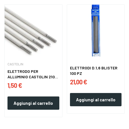
CASTOLIN
ELETTRODI D.1,6 BLISTER
ELETTRODO PER
100 PZ
ALLUMINIO CASTOLIN 2101
21,00 €
SUPER
1,50 €
Aggiungi al carrello
Aggiungi al carrello