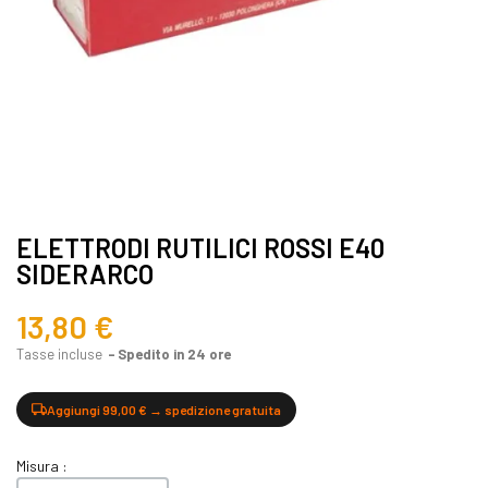
ELETTRODI RUTILICI ROSSI E40
SIDERARCO
13,80 €
Tasse incluse
Spedito in 24 ore
Aggiungi 99,00 € → spedizione gratuita
Misura :