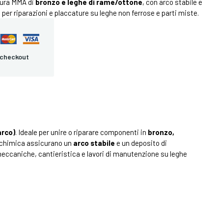
tura MMA di
bronzo e leghe di rame/ottone
, con arco stabile e
 per riparazioni e placcature su leghe non ferrose e parti miste.
 checkout
arco)
. Ideale per unire o riparare componenti in
bronzo,
e chimica assicurano un
arco stabile
e un deposito di
meccaniche, cantieristica e lavori di manutenzione su leghe