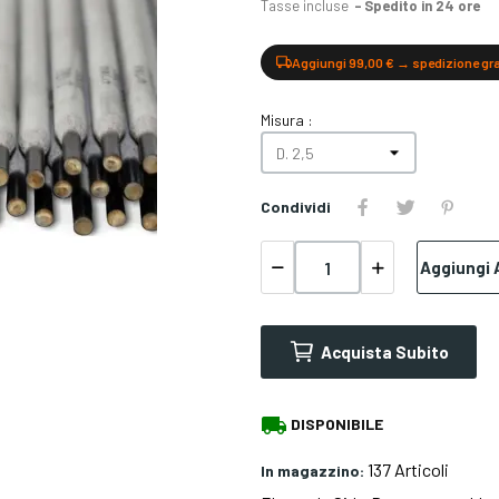
Tasse incluse
Spedito in 24 ore
Aggiungi 99,00 € → spedizione gr
Misura :
Condividi
Aggiungi A
Acquista Subito
local_shipping
DISPONIBILE
137 Articoli
In magazzino: