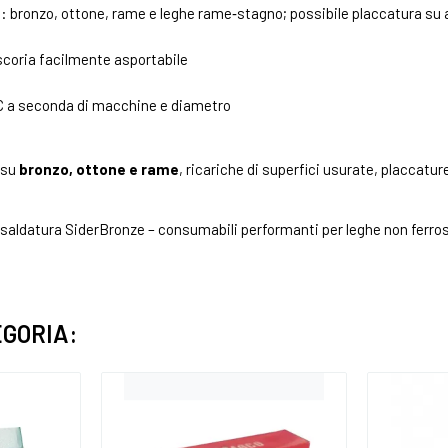
li: bronzo, ottone, rame e leghe rame‑stagno; possibile placcatura su 
scoria facilmente asportabile
C a seconda di macchine e diametro
 su
bronzo, ottone e rame
, ricariche di superfici usurate, placcat
 saldatura SiderBronze – consumabili performanti per leghe non ferros
EGORIA: