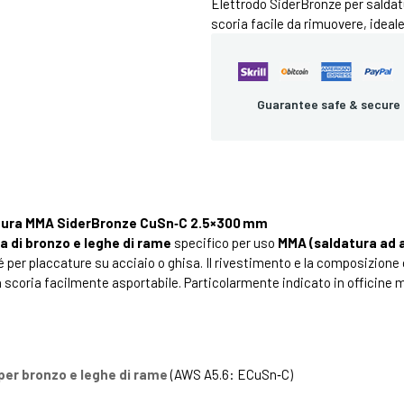
Elettrodo SiderBronze per salda
scoria facile da rimuovere, ideale
Guarantee safe & secure
atura MMA SiderBronze CuSn‑C 2.5×300 mm
a di bronzo e leghe di rame
specifico per uso
MMA (saldatura ad 
é per placcature su acciaio o ghisa. Il rivestimento e la composizion
 scoria facilmente asportabile. Particolarmente indicato in officine 
per bronzo e leghe di rame
(AWS A5.6: ECuSn‑C)