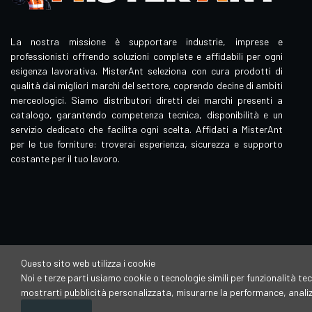
La nostra missione è supportare industrie, imprese e
professionisti offrendo soluzioni complete e affidabili per ogni
esigenza lavorativa. MisterAnt seleziona con cura prodotti di
qualità dai migliori marchi del settore, coprendo decine di ambiti
merceologici. Siamo distributori diretti dei marchi presenti a
catalogo, garantendo competenza tecnica, disponibilità e un
servizio dedicato che facilita ogni scelta. Affidati a MisterAnt
per le tue forniture: troverai esperienza, sicurezza e supporto
costante per il tuo lavoro.
Questo sito web utilizza i cookie
Noi e terze parti usiamo cookie o tecnologie simili per funzionalità tec
Mister Ant è un brand di proprietà della
mostrarti pubblicità personalizzata, misurarne la performance, analizza
Vincenzo Megna Sas di Megna Vincenzo & C
P.IVA:00030710792