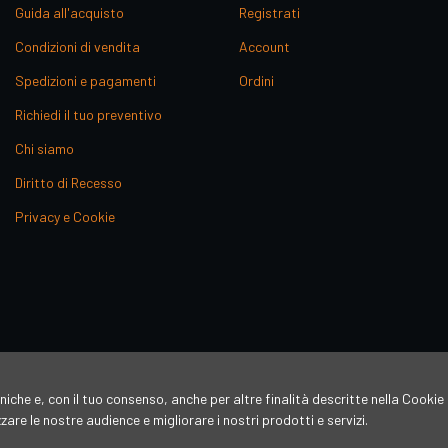
Guida all'acquisto
Registrati
Condizioni di vendita
Account
Spedizioni e pagamenti
Ordini
Richiedi il tuo preventivo
Chi siamo
Diritto di Recesso
Privacy e Cookie
niche e, con il tuo consenso, anche per altre finalità descritte nella Cookie 
re le nostre audience e migliorare i nostri prodotti e servizi.