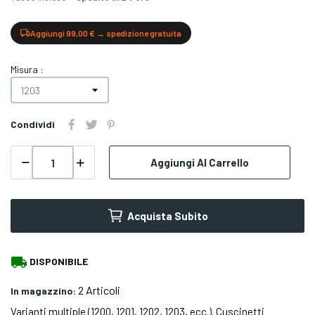
Aggiungi 99,00 € → spedizione gratuita
Misura :
Condividi
Aggiungi Al Carrello
Acquista Subito
local_shipping
DISPONIBILE
2 Articoli
In magazzino:
Varianti multiple (1200, 1201, 1202, 1203, ecc.). Cuscinetti