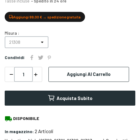
Tasse incluse
Spedito in 24 ore
Aggiungi 99,00 € → spedizione gratuita
Misura :
Condividi
Aggiungi Al Carrello
Acquista Subito
local_shipping
DISPONIBILE
2 Articoli
In magazzino: