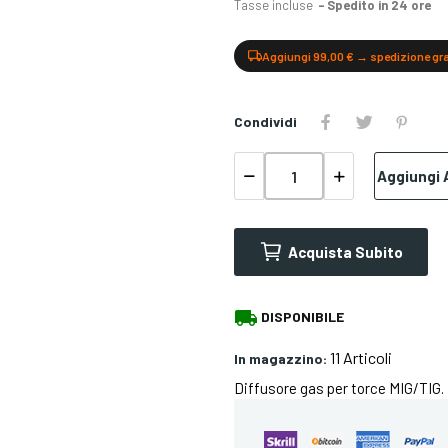
Tasse incluse
Spedito in 24 ore
Aggiungi 99,00 € → spedizione gr
Condividi
Aggiungi A
Acquista Subito
local_shipping
DISPONIBILE
11 Articoli
In magazzino:
Diffusore gas per torce MIG/TIG. 