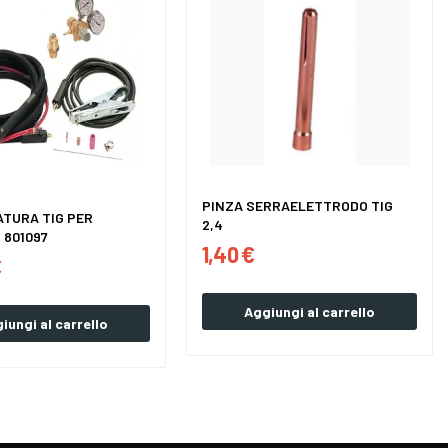
PINZA SERRAELETTRODO TIG
ATURA TIG PER
2,4
 801097
1,40 €
€
Aggiungi al carrello
iungi al carrello