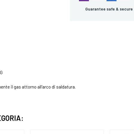
Guarantee safe & secure
IG
te il gas attorno all'arco di saldatura.
EGORIA: