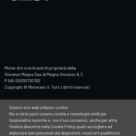
Mister Ant è un brand di proprietà della
Vincenzo Megna Sas di Megna Vincenzo & C
P.IVA:00030710792
Copyright © Misterant.it. Tutti i diritti riservati.
Questo sito web utilizza i cookie
Noi e terze parti usiamo cookie o tecnologie simili per
funzionalità tecniche e, con il tuo consenso, anche per altre
finalità descritte nella Cookie Policy quali raccogliere ed
elaborare dati personali dai dispositivi, mostrarti pubblicità