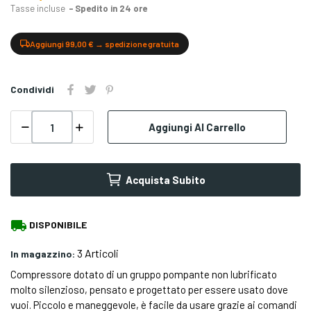
Tasse incluse
Spedito in 24 ore
Aggiungi 99,00 € → spedizione gratuita
Condividi
Aggiungi Al Carrello
Acquista Subito
local_shipping
DISPONIBILE
3 Articoli
In magazzino:
Compressore dotato di un gruppo pompante non lubrificato
molto silenzioso, pensato e progettato per essere usato dove
vuoi. Piccolo e maneggevole, è facile da usare grazie ai comandi