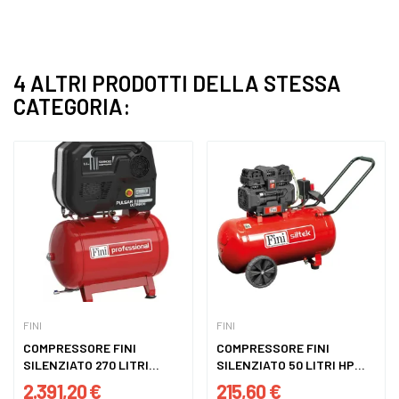
4 ALTRI PRODOTTI DELLA STESSA
CATEGORIA:
FINI
FINI
COMPRESSORE FINI
COMPRESSORE FINI
SILENZIATO 270 LITRI
SILENZIATO 50 LITRI HP
PULSAR...
1,5...
2.391,20 €
215,60 €