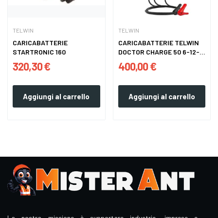
TELWIN
TELWIN
CARICABATTERIE
CARICABATTERIE TELWIN
STARTRONIC 160
DOCTOR CHARGE 50 6-12-
24V
320,30 €
400,00 €
Aggiungi al carrello
Aggiungi al carrello
La nostra missione è supportare industrie, imprese e