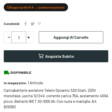
Aggiungi 99,00 € → spedizione gratuita
Condividi
Aggiungi Al Carrello
Acquista Subito
local_shipping
DISPONIBILE
1 Articolo
In magazzino:
Caricabatterie avviatore Telwin Dynamic 520 Start, 230V
monofase, uscita 12/24V, corrente carica 75A, avviamento 400A
picco. Batterie WET 20-1000 Ah. Con ruote e maniglia. Art.
829383.