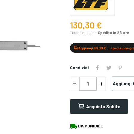
130,30 €
Tasse incluse
Spedito in 24 ore
Aggiungi 99,00 € → spedizione gr
Condividi
Aggiungi A
Acquista Subito
local_shipping
DISPONIBILE