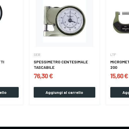
SEB
LTF
TI
SPESSIMETRO CENTESIMALE
MICROMET
TASCABILE
200
76,30 €
15,60 €
ello
Aggiungi al carrello
Agg