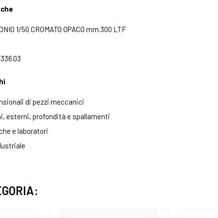
iche
NONIO 1/50 CROMATO OPACO mm.300 LTF
 336.03
hi
nsionali di pezzi meccanici
ni, esterni, profondità e spallamenti
he e laboratori
ustriale
EGORIA: