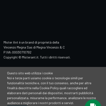
Mister Ant è un brand di proprietà della
Vincenzo Megna Sas di Megna Vincenzo & C
P.IVA:00030710792
Copyright © Misterant.it. Tutti i diritti riservati.
Questo sito web utilizza i cookie
Noi e terze parti usiamo cookie o tecnologie simili per
funzionalità tecniche e, con il tuo consenso, anche per altre
finalità descritte nella Cookie Policy quali raccogliere ed
elaborare dati personali dai dispositivi, mostrarti pubblicità
personalizzata, misurarne la performance, analizzare le nostre
audience e migliorare i nostri prodotti e servizi.