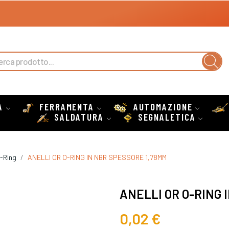
A
FERRAMENTA
AUTOMAZIONE
SALDATURA
SEGNALETICA
O-Ring
ANELLI OR O-RING IN NBR SPESSORE 1,78MM
ANELLI OR O-RING 
0,02 €