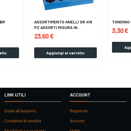
NBR
ASSORTIMENTO ANELLI OR 419
TONDINO 
PZ ASSORTI MISURA IN...
3,30 €
23,60 €
Agg
ello
Aggiungi al carrello
LINK UTILI
ACCOUNT
Guida all'acquisto
Registrati
Condizioni di vendita
Account
Spedizioni e pagamenti
Ordini