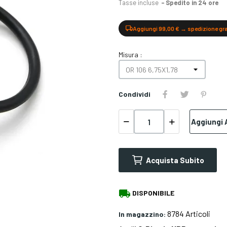
Tasse incluse
Spedito in 24 ore
Aggiungi 99,00 € → spedizione gr
Misura :
Condividi
Aggiungi A
Acquista Subito
local_shipping
DISPONIBILE
8784 Articoli
In magazzino: