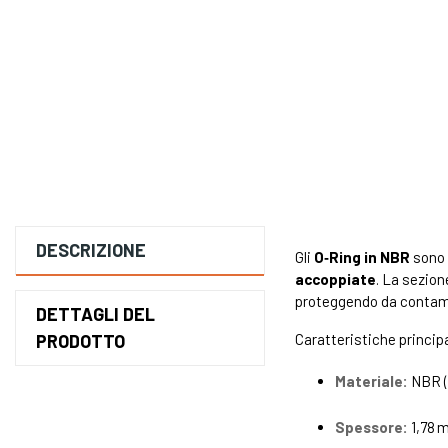
DESCRIZIONE
Gli
O‑Ring in NBR
sono g
accoppiate
. La sezion
proteggendo da contami
DETTAGLI DEL
PRODOTTO
Caratteristiche principa
Materiale:
NBR (g
Spessore:
1,78 