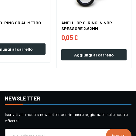
O-RING OR AL METRO
ANELLI OR O-RING IN NBR
SPESSORE 2,62MM
0,05 €
iungi al carrello
Aggiungi al carrello
NEWSLETTER
Iscriviti alla nostra newsletter per rimanere aggiornato sulle nostre
offerte!
Iscriviti