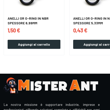
ANELLI OR O-RING IN NBR
ANELLI OR O-RING IN 
SPESSORE 6,99MM
SPESSORE 5,33MM
1,50 €
0,43 €
Aggiungi al carrello
Aggiungi al carr
La nostra missione è supportare industrie, imprese e
professionisti offrendo soluzioni complete e affidabili per ogni