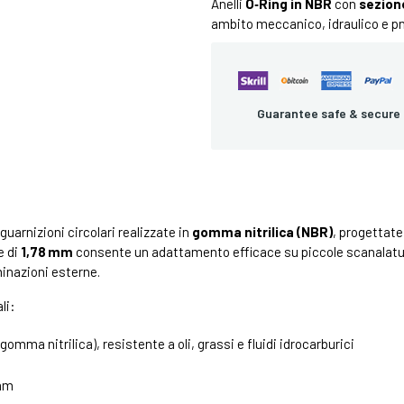
Anelli
O‑Ring in NBR
con
sezion
ambito meccanico, idraulico e p
Guarantee safe & secure
uarnizioni circolari realizzate in
gomma nitrilica (NBR)
, progettate
e di
1,78 mm
consente un adattamento efficace su piccole scanalature
nazioni esterne.
li:
omma nitrilica), resistente a oli, grassi e fluidi idrocarburici
mm