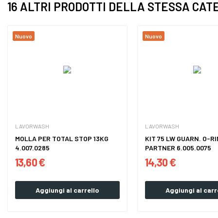
16 ALTRI PRODOTTI DELLA STESSA CAT
Nuovo
Nuovo
LAVORWASH
LAVORWASH
MOLLA PER TOTAL STOP 13KG
KIT 75 LW GUARN. O-R
4.007.0285
PARTNER 6.005.0075
13,60 €
14,30 €
Aggiungi al carrello
Aggiungi al carr