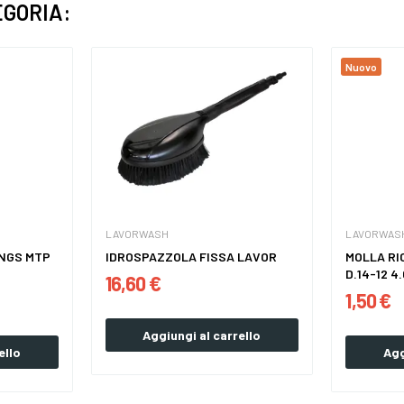
EGORIA:
Nuovo
LAVORWASH
LAVORWAS
INGS MTP
IDROSPAZZOLA FISSA LAVOR
MOLLA RI
D.14-12 4
16,60 €
1,50 €
Aggiungi al carrello
ello
Agg