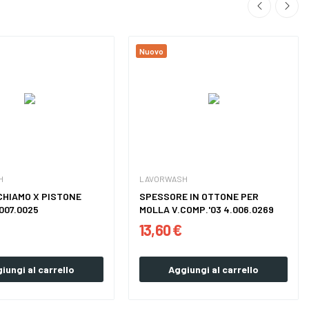
Nuovo
H
LAVORWASH
CHIAMO X PISTONE
SPESSORE IN OTTONE PER
.007.0025
MOLLA V.COMP.'03 4.006.0269
13,60 €
iungi al carrello
Aggiungi al carrello