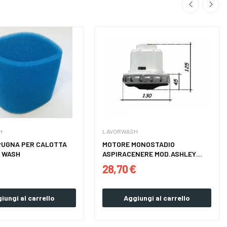
H
LAVORWASH
PUGNA PER CALOTTA
MOTORE MONOSTADIO
 WASH
ASPIRACENERE MOD.ASHLEY
LAVOR...
28,70 €
iungi al carrello
Aggiungi al carrello