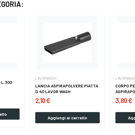
EGORIA:
LAVORWASH
LAVORWAS
 L.300
LANCIA ASPIRAPOLVERE PIATTA
CORPO PE
D.40 LAVOR WASH
ASPIRAPO
WASH
2,10 €
3,80 €
ello
Aggiungi al carrello
Agg