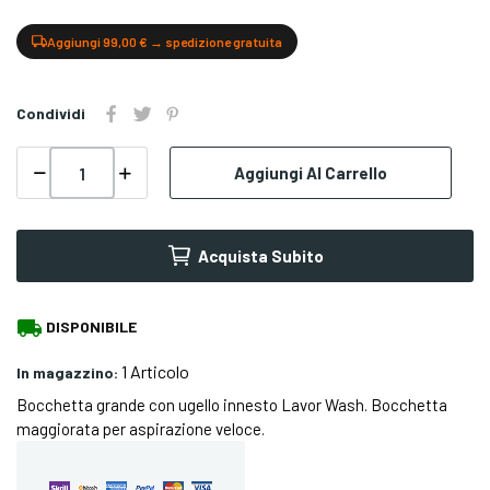
Aggiungi 99,00 € → spedizione gratuita
Condividi
Aggiungi Al Carrello
Acquista Subito
local_shipping
DISPONIBILE
1 Articolo
In magazzino:
Bocchetta grande con ugello innesto Lavor Wash. Bocchetta
maggiorata per aspirazione veloce.