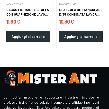
LAVORWASH
LAVORWASH
SACCO FILTRANTE STOFFA
SPAZZOLA RETTANGOLARE
CON GUARNIZIONE LAVOR
D.35 COMBINATA LAVOR
WASH
WASH
11,60 €
10,30 €
Aggiungi al carrello
Aggiungi al carrello
La nostra missione è supportare industrie, imprese e
professionisti offrendo soluzioni complete e affidabili per ogni
esigenza lavorativa. MisterAnt seleziona con cura prodotti di